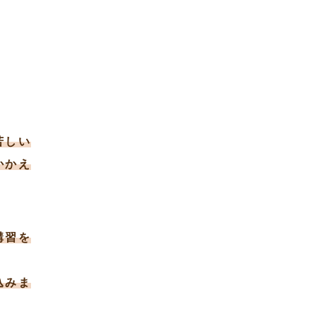
苦しい
かかえ
講習を
込みま