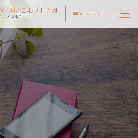
ご予約・問い合わせ】専用
RESERVE
:00（不定休）
ホーム
当スクールについて
キャンペーン
料金表・コース
出張エリア
予約状況
ペーパー卒業への道
よくある質問