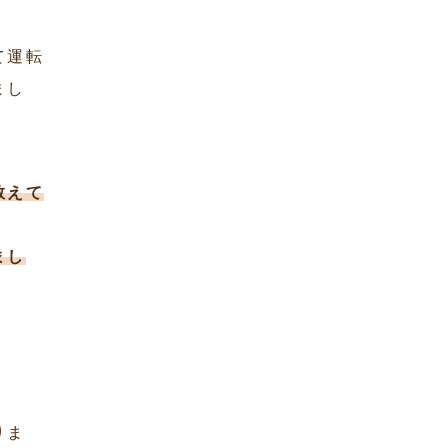
て運転
まし
教えて
まし
りま