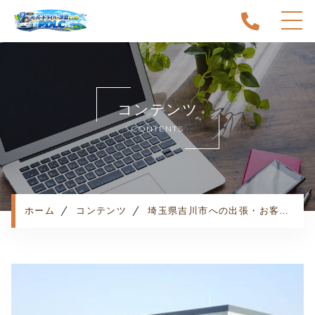
ホーム
当スクールについて
コンテンツ
キャンペーン
CONTENTS
料金表・コース
出張エリア
予約状況
ペーパー卒業への道
ホーム
コンテンツ
埼玉県吉川市への出張・お客様の声
よくある質問
お知らせ
コンテンツ
利用規約