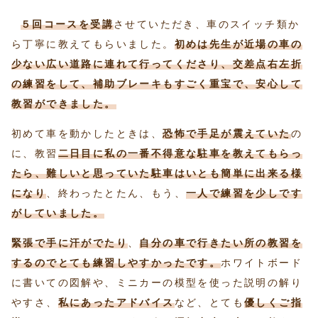
５回コースを受講
させていただき、車のスイッチ類か
ら丁寧に教えてもらいました。
初めは先生が近場の車の
少ない広い道路に連れて行ってくださり、交差点右左折
の練習をして、補助ブレーキもすごく重宝で、安心して
教習ができました。
初めて車を動かしたときは、
恐怖で手足が震えていた
の
に、教習
二日目に私の一番不得意な駐車を教えてもらっ
たら、難しいと思っていた駐車はいとも簡単に出来る様
になり
、終わったとたん、もう、
一人で練習を少しです
がしていました。
緊張で手に汗がでたり
、
自分の車で行きたい所の教習を
するのでとても練習しやすかったです。
ホワイトボード
に書いての図解や、ミニカーの模型を使った説明の解り
やすさ、
私にあったアドバイス
など、とても
優しくご指