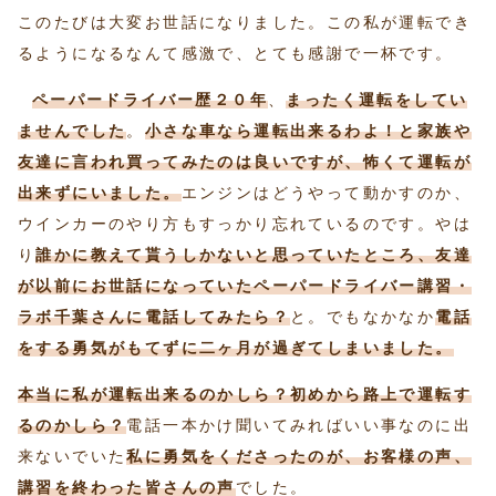
このたびは大変お世話になりました。この私が運転でき
るようになるなんて感激で、とても感謝で一杯です。
ペーパードライバー歴２０年
、
まったく運転をしてい
ませんでした
。
小さな車なら運転出来るわよ！と家族や
友達に言われ買ってみたのは良いですが、怖くて運転が
出来ずにいました。
エンジンはどうやって動かすのか、
ウインカーのやり方もすっかり忘れているのです。やは
り
誰かに教えて貰うしかないと思っていたところ、友達
が以前にお世話になっていたペーパードライバー講習・
ラボ千葉さんに電話してみたら？
と。でもなかなか
電話
をする勇気がもてずに二ヶ月が過ぎてしまいました。
本当に私が運転出来るのかしら？初めから路上で運転す
るのかしら？
電話一本かけ聞いてみればいい事なのに出
来ないでいた
私に勇気をくださったのが、お客様の声、
講習を終わった皆さんの声
でした。