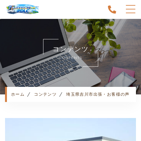
ホーム
当スクールについて
コンテンツ
キャンペーン
CONTENTS
料金表・コース
出張エリア
予約状況
ペーパー卒業への道
ホーム
コンテンツ
埼玉県吉川市出張・お客様の声
よくある質問
お知らせ
コンテンツ
利用規約