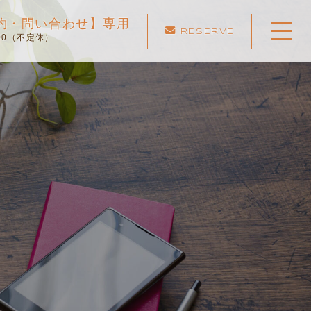
ご予約・問い合わせ】専用
RESERVE
:00（不定休）
ホーム
当スクールについて
キャンペーン
料金表・コース
出張エリア
予約状況
ペーパー卒業への道
よくある質問