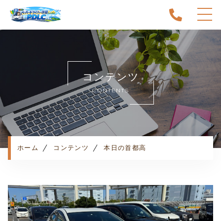
ホーム
当スクールについて
コンテンツ
キャンペーン
CONTENTS
料金表・コース
出張エリア
予約状況
ペーパー卒業への道
ホーム
コンテンツ
本日の首都高
よくある質問
お知らせ
コンテンツ
利用規約