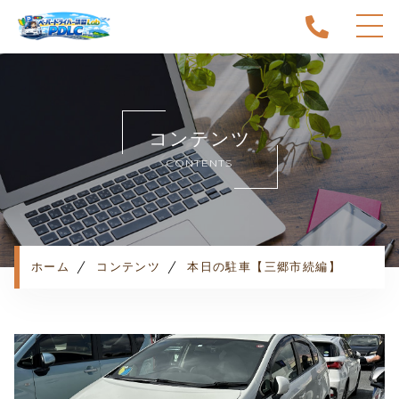
ホーム
当スクールについて
コンテンツ
キャンペーン
CONTENTS
料金表・コース
出張エリア
予約状況
ペーパー卒業への道
ホーム
コンテンツ
本日の駐車【三郷市続編】
よくある質問
お知らせ
コンテンツ
利用規約