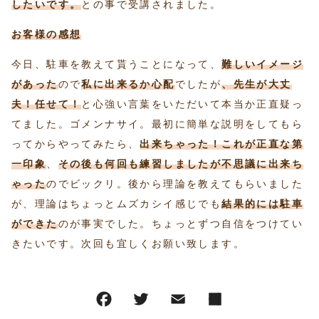
したいです。
との事で受講されました。
お客様の感想
今日、駐車を教えて貰うことになって、
難しいイメージ
があった
ので
私に出来るか心配
でしたが
、先生が大丈
夫！任せて！
と心強い言葉をいただいて本当か正直疑っ
てました。ゴメンナサイ。最初に簡単な説明をしてもら
ってからやってみたら、
出来ちゃった！これが正直な第
一印象
、
その後も何回も練習しましたが不思議に出来ち
ゃった
のでビックリ。後から理論を教えてもらいました
が、理論はちょっとムズカシイ感じでも
結果的には駐車
ができた
のが事実でした。ちょっとずつ自信をつけてい
きたいです。次回も宜しくお願い致します。