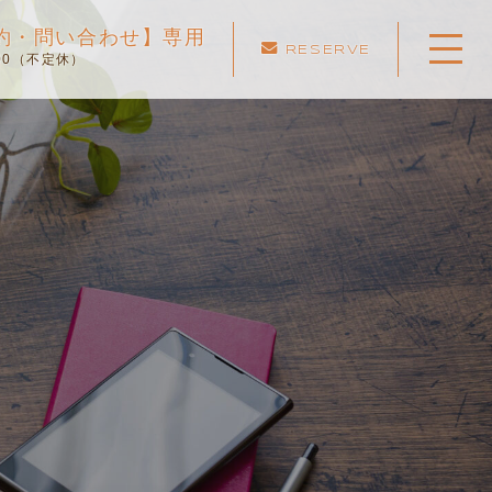
ご予約・問い合わせ】専用
RESERVE
:00（不定休）
ホーム
当スクールについて
キャンペーン
料金表・コース
出張エリア
予約状況
ペーパー卒業への道
よくある質問