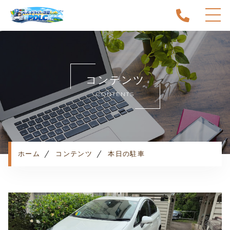
ホーム
当スクールについて
コンテンツ
キャンペーン
CONTENTS
料金表・コース
出張エリア
予約状況
ペーパー卒業への道
ホーム
コンテンツ
本日の駐車
よくある質問
お知らせ
コンテンツ
利用規約