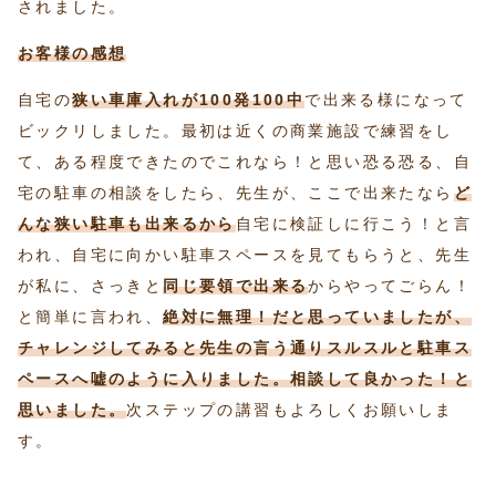
されました。
お客様の感想
自宅の
狭い車庫入れが100発100中
で出来る様になって
ビックリしました。最初は近くの商業施設で練習をし
て、ある程度できたのでこれなら！と思い恐る恐る、自
宅の駐車の相談をしたら、先生が、ここで出来たなら
ど
んな狭い駐車も出来るから
自宅に検証しに行こう！と言
われ、自宅に向かい駐車スペースを見てもらうと、先生
が私に、さっきと
同じ要領で出来る
からやってごらん！
と簡単に言われ、
絶対に無理！だと思っていましたが、
チャレンジしてみると先生の言う通りスルスルと駐車ス
ペースへ嘘のように入りました。相談して良かった！と
思いました。
次ステップの講習もよろしくお願いしま
す。