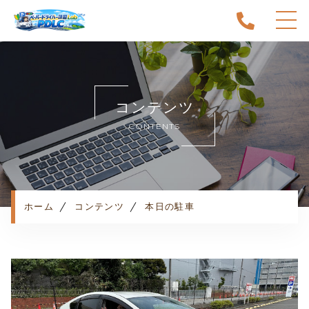
ホーム
当スクールについて
コンテンツ
キャンペーン
CONTENTS
料金表・コース
出張エリア
予約状況
ペーパー卒業への道
ホーム
コンテンツ
本日の駐車
よくある質問
お知らせ
コンテンツ
利用規約