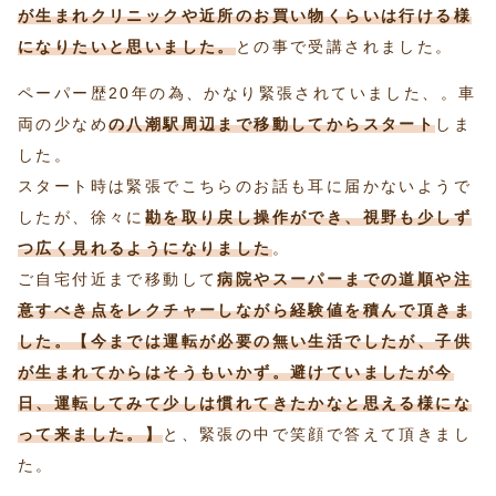
が生まれクリニックや近所のお買い物くらいは行ける様
になりたいと思いました。
との事で受講されました。
ペーパー歴20年の為、かなり緊張されていました、。車
両の少なめ
の八潮駅周辺まで移動してからスタート
しま
した。
スタート時は緊張でこちらのお話も耳に届かないようで
したが、徐々に
勘を取り戻し操作ができ、視野も少しず
つ広く見れるようになりました
。
ご自宅付近まで移動して
病院やスーパーまでの道順や注
意すべき点をレクチャーしながら経験値を積んで頂きま
した。【今までは運転が必要の無い生活でしたが、子供
が生まれてからはそうもいかず。避けていましたが今
日、運転してみて少しは慣れてきたかなと思える様にな
って来ました。】
と、緊張の中で笑顔で答えて頂きまし
た。