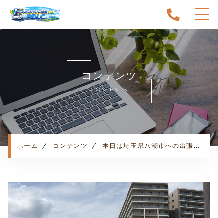
ホーム
当スクールについて
コンテンツ
キャンペーン
CONTENTS
料金表・コース
出張エリア
予約状況
ペーパー卒業への道
ホーム
コンテンツ
本日は埼玉県八潮市への出張でした。
よくある質問
お知らせ
コンテンツ
利用規約