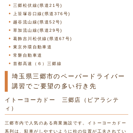
三郷松伏線(県道21号)
上笹塚谷口線(県道376号)
越谷流山線(県道52号)
草加流山線(県道29号)
葛飾吉川松伏線(県道67号)
東京外環自動車道
常磐自動車道
首都高速（６）三郷線
埼玉県三郷市のペーパードライバー
講習でご要望の多い行き先
イトーヨーカドー 三郷店（ピアラシテ
ィ）
三郷市内で人気のある商業施設です。イトーヨーカドー
系列は、駐車がしやすいように柱の位置が工夫されてい