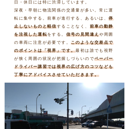
日・休日には特に渋滞しています。
深夜・早朝に物流関係の交通量が多い。常に運
転に集中する。前車が進行する、あるいは、
停
止しないものと軽信
することなく、
前車の動静
を注視した運転
をする。
信号の見間違え
や周囲
の車両に注意が必要です。
このような交差点で
のポイントは「視界」です。
最初は誰でも視野
が狭く周囲の状況が把握しづらいので
ペーパー
ドライバー講習では視界の広げ方のコツなども
丁寧にアドバイスさせていただきます。