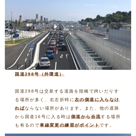
国道298号（外環道）
国道298号は交差する道路を陸橋で跨いだりす
る場所が多く、右左折時に
左の側道に入らなけ
れば
ならない場所があります。また、他の道路
から国道16号に入る時は
側道から合流
する場所
も有るので
車線変更の練習がポイント
です。