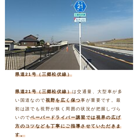
県道21号（三郷松伏線）
県道21号（三郷松伏線）
は交通量、大型車が多
い国道なので
視野を広く保つ
事が重要です。最
初は誰でも視野が狭く周囲の状況が把握しづら
いので
ペーパードライバー講習では視界の広げ
方のコツなども丁寧にご指導させていただきま
す。