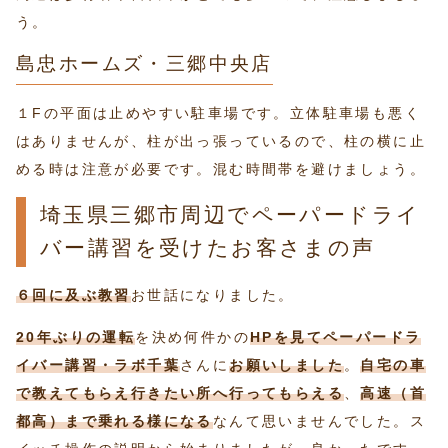
う。
島忠ホームズ・三郷中央店
１Fの平面は止めやすい駐車場です。立体駐車場も悪く
はありませんが、柱が出っ張っているので、柱の横に止
める時は注意が必要です。混む時間帯を避けましょう。
埼玉県三郷市周辺でペーパードライ
バー講習を受けたお客さまの声
６回に及ぶ教習
お世話になりました。
20年ぶりの運転
を決め何件かの
HPを見てペーパードラ
イバー講習・ラボ千葉
さんに
お願いしました
。
自宅の車
で教えてもらえ行きたい所へ行ってもらえる
、
高速（首
都高）まで乗れる様になる
なんて思いませんでした。ス