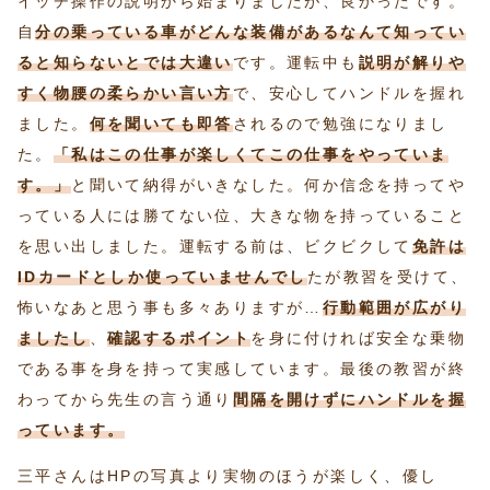
イッチ操作の説明から始まりましたが、良かったです。
自
分の乗っている車がどんな装備があるなんて知ってい
ると知らないとでは大違い
です。運転中も
説明が解りや
すく物腰の柔らかい言い方
で、安心してハンドルを握れ
ました。
何を聞いても即答
されるので勉強になりまし
た。
「私はこの仕事が楽しくてこの仕事をやっていま
す。」
と聞いて納得がいきなした。何か信念を持ってや
っている人には勝てない位、大きな物を持っていること
を思い出しました。運転する前は、ビクビクして
免許は
IDカードとしか使っていませんでし
たが教習を受けて、
怖いなあと思う事も多々ありますが…
行動範囲が広がり
ましたし
、
確認するポイント
を身に付ければ安全な乗物
である事を身を持って実感しています。最後の教習が終
わってから先生の言う通り
間隔を開けずにハンドルを握
っています。
三平さんはHPの写真より実物のほうが楽しく、優し