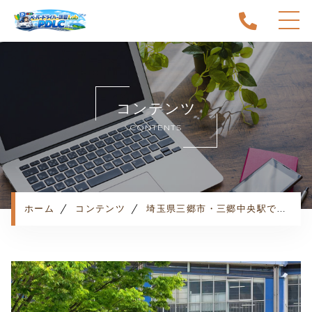
ホーム
当スクールについて
コンテンツ
キャンペーン
CONTENTS
料金表・コース
出張エリア
予約状況
ペーパー卒業への道
ホーム
コンテンツ
埼玉県三郷市・三郷中央駅でペーパードライバー講習をお探しならココ！
よくある質問
お知らせ
コンテンツ
利用規約