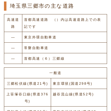
埼玉県三郷市の主な道路
高速道
首都高速道路 （）内は高速道路上での表
路
記です
―
東京外環自動車道
―
常磐自動車道
―
首都高速（６）三郷線
一般道
三郷松伏線(県道21号)
東京環状(国道298号)
上笹塚谷口線(県道376
越谷流山線(県道52号)
号)