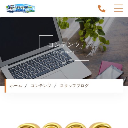
ホーム
当スクールについて
コンテンツ
キャンペーン
CONTENTS
料金表・コース
出張エリア
予約状況
ペーパー卒業への道
ホーム
コンテンツ
スタッフブログ
よくある質問
お知らせ
コンテンツ
利用規約