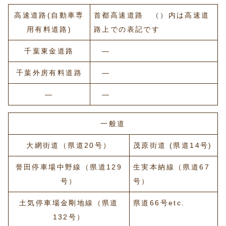
高速道路(自動車専
首都高速道路 （）内は高速道
用有料道路)
路上での表記です
千葉東金道路
―
千葉外房有料道路
―
―
―
一般道
大網街道（県道20号）
茂原街道 (県道14号)
誉田停車場中野線（県道129
生実本納線（県道67
号）
号）
土気停車場金剛地線（県道
県道66号etc.
132号）