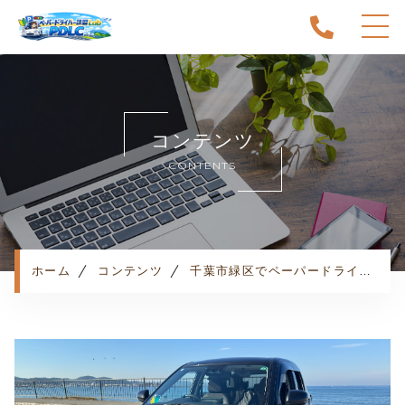
ホーム
当スクールについて
コンテンツ
キャンペーン
CONTENTS
料金表・コース
出張エリア
予約状況
ペーパー卒業への道
ホーム
コンテンツ
千葉市緑区でペーパードライバー講習をお探しならココ！
よくある質問
お知らせ
コンテンツ
利用規約