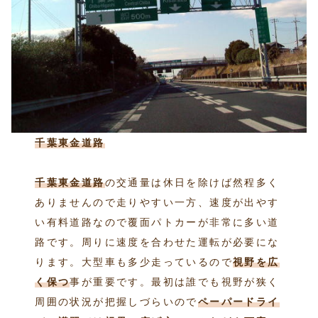
千葉東金道路
千葉東金道路
の交通量は休日を除けば然程多く
ありませんので走りやすい一方、速度が出やす
い有料道路なので覆面パトカーが非常に多い道
路です。周りに速度を合わせた運転が必要にな
ります。大型車も多少走っているので
視野を広
く保つ
事が重要です。最初は誰でも視野が狭く
周囲の状況が把握しづらいので
ペーパードライ