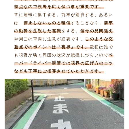
差点なので視野を広く保つ事が重要です。
常に運転に集中する。前車が進行する、あるい
は、
停止しないものと軽信
することなく、
前車
の動静を注視した運転
をする。
信号の見間違え
や周囲の車両に注意が必要です。
このような交
差点でのポイントは「視界」です。
最初は誰で
も視野が狭く周囲の状況が把握しづらいので
ペ
ーパードライバー講習では視界の広げ方のコツ
なども丁寧にご指導させていただきます。