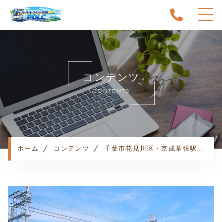
ホーム
当スクールについて
コンテンツ
キャンペーン
CONTENTS
料金表・コース
出張エリア
予約状況
ペーパー卒業への道
ホーム
コンテンツ
千葉市花見川区・京成幕張駅でペーパードライバー講習をお探しならココ！
よくある質問
お知らせ
コンテンツ
利用規約