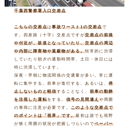
千葉西警察署入口交差点
こちらの交差点
は
事故ワースト1の交差点
で
す。四差路（十字）交差点ですが
交差点の前後
や付近が、坂道となっていたり、交差点の周辺
や内部に障害物や遮蔽物がある。
恒常的に渋滞
していたり朝夕の通勤時間帯、土日・休日には
特に渋滞しています。
深夜・早朝に物流関係の交通量が多い。常に運
転に集中する。前車が進行する、あるいは、
停
止しないものと軽信
することなく、
前車の動静
を注視した運転
をする。
信号の見間違え
や周囲
の車両に注意が必要です。
このような交差点で
のポイントは「視界」です。
最初は誰でも視野
が狭く周囲の状況が把握しづらいので
ペーパー