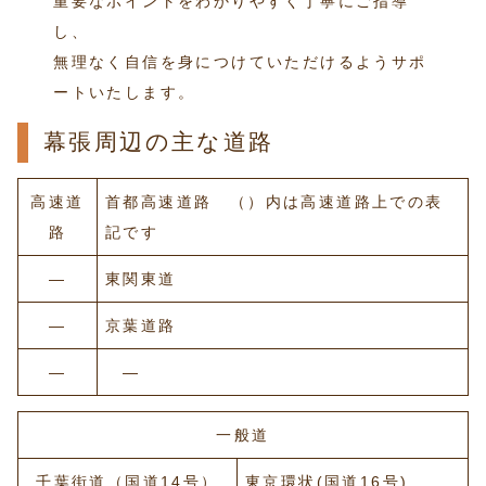
重要なポイントをわかりやすく丁寧にご指導
し、
無理なく自信を身につけていただけるようサポ
ートいたします。
幕張周辺の主な道路
高速道
首都高速道路 （）内は高速道路上での表
路
記です
―
東関東道
―
京葉道路
―
―
一般道
千葉街道（国道14号）
東京環状(国道16号)