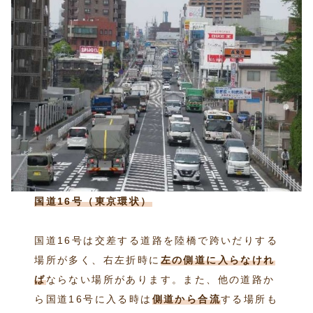
国道16号（東京環状）
国道16号は交差する道路を陸橋で跨いだりする
場所が多く、右左折時に
左の側道に入らなけれ
ば
ならない場所があります。また、他の道路か
ら国道16号に入る時は
側道から合流
する場所も