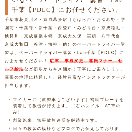
いるペーパードライバー講習・Lab
千葉【PDLC】にお任せください。
千葉市花見川区・京成幕張駅（ちはら台・おゆみ野・学
園前・千葉寺・新千葉・西登戸・みどり台・京成稲毛・
検見川・京成幕張本郷・京成大久保・実籾・八千代台・
京成大和田・谷津・海神・他）のペーパードライバー講
習は、ペーパードライバー講習・Lab千葉【PDLC】に
おまかせください！
駐車、車線変更、運転マナー、セ
ルフ給油
など初歩からキメ細かく丁寧にご案内します。
幕張の地理に精通した、経験豊富なインストラクターが
担当します。
マイカーに（教習車もございます）補助ブレーキを
装着して教習が行えます。（右ハンドル・AT車の
み）
創業以来、無事故無違反を継続中です。
日々の教習の模様などブログでお伝えしておりま