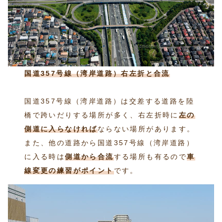
国道357号線（湾岸道路）右左折と合流
国道357号線（湾岸道路）は交差する道路を陸
橋で跨いだりする場所が多く、右左折時に
左の
側道に入らなければ
ならない場所があります。
また、他の道路から国道357号線（湾岸道路）
に入る時は
側道から合流
する場所も有るので
車
線変更の練習がポイント
です。