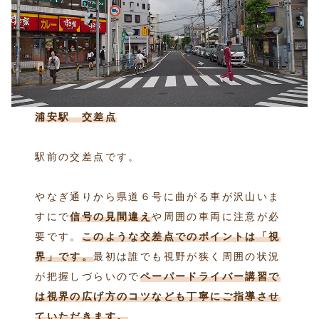
浦安駅 交差点
駅前の交差点です。
やなぎ通りから県道６号に曲がる車が沢山いま
すにで
信号の見間違え
や周囲の車両に注意が必
要です。
このような交差点でのポイントは「視
界」です。
最初は誰でも視野が狭く周囲の状況
が把握しづらいので
ペーパードライバー講習で
は視界の広げ方のコツなども丁寧にご指導させ
ていただきます。