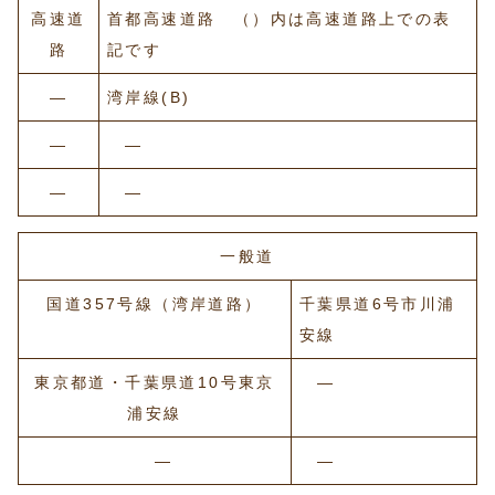
高速道
首都高速道路 （）内は高速道路上での表
路
記です
―
湾岸線(B)
―
―
―
―
一般道
国道357号線（湾岸道路）
千葉県道6号市川浦
安線
東京都道・千葉県道10号東京
―
浦安線
―
―