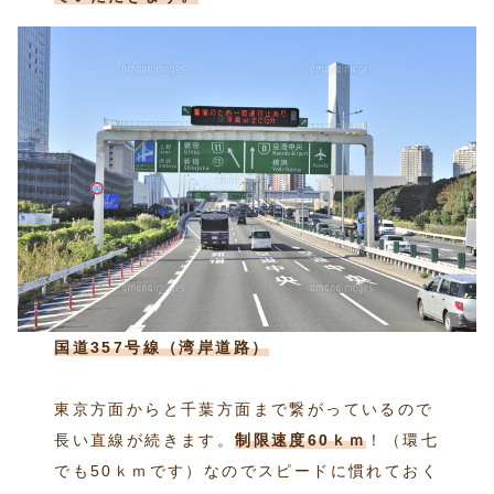
国道357号線（湾岸道路）
東京方面からと千葉方面まで繋がっているので
長い直線が続きます。
制限速度60ｋｍ
！（環七
でも50ｋｍです）なのでスピードに慣れておく