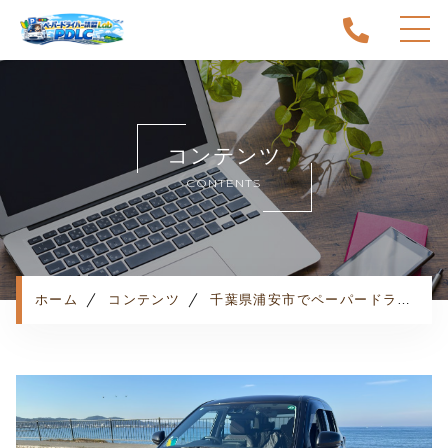
ホーム
当スクールについて
コンテンツ
キャンペーン
CONTENTS
料金表・コース
出張エリア
予約状況
ペーパー卒業への道
ホーム
コンテンツ
千葉県浦安市でペーパードライバー講習をお探しならココ！
よくある質問
お知らせ
コンテンツ
利用規約