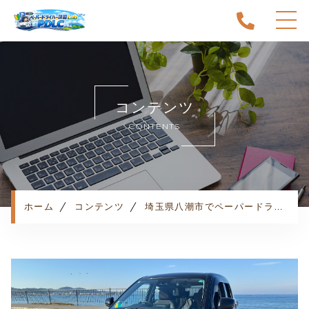
ホーム
当スクールについて
コンテンツ
キャンペーン
CONTENTS
料金表・コース
出張エリア
予約状況
ペーパー卒業への道
ホーム
コンテンツ
埼玉県八潮市でペーパードライバー講習をお探しならココ！
よくある質問
お知らせ
コンテンツ
利用規約