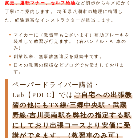
変更、運転マナー、セルフ給油
など初歩からキメ細かく
丁寧にご案内します。 埼玉県八潮市の地理に精通し
た、経験豊富なインストラクターが担当します。
マイカーに（教習車もございます）補助ブレーキを
装着して教習が行えます。（右ハンドル・AT車の
み）
創業以来、無事故無違反を継続中です。
日々の教習の模様などブログでお伝えしておりま
す。
ペーパードライバー講習・
Lab【PDLC】では
ご自宅への出張教
習の他にもTX線/三郷中央駅・武蔵
野線/吉川美南駅を弊社の指定する駅
にしており出張コースより安価に受
講ができます。（教習車のみ可）