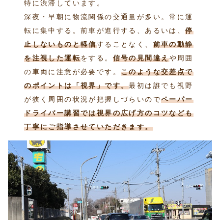
特に渋滞しています。
深夜・早朝に物流関係の交通量が多い。常に運
転に集中する。前車が進行する、あるいは、
停
止しないものと軽信
することなく、
前車の動静
を注視した運転
をする。
信号の見間違え
や周囲
の車両に注意が必要です。
このような交差点で
のポイントは「視界」です。
最初は誰でも視野
が狭く周囲の状況が把握しづらいので
ペーパー
ドライバー講習では視界の広げ方のコツなども
丁寧にご指導させていただきます。