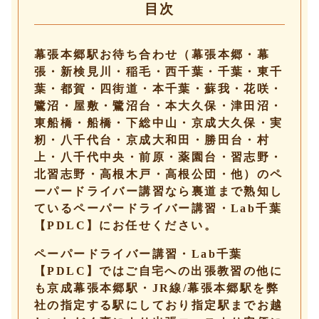
目次
幕張本郷駅お待ち合わせ（幕張本郷・幕
張・新検見川・稲毛・西千葉・千葉・東千
葉・都賀・四街道・本千葉・蘇我・花咲・
鷺沼・屋敷・鷺沼台・本大久保・津田沼・
東船橋・船橋・下総中山・京成大久保・実
籾・八千代台・京成大和田・勝田台・村
上・八千代中央・前原・薬園台・習志野・
北習志野・高根木戸・高根公団・他）のペ
ーパードライバー講習なら裏道まで熟知し
ているペーパードライバー講習・Lab千葉
【PDLC】にお任せください。
ペーパードライバー講習・Lab千葉
【PDLC】ではご自宅への出張教習の他に
も京成幕張本郷駅・JR線/幕張本郷駅を弊
社の指定する駅にしており指定駅までお越