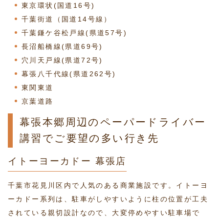
東京環状(国道16号)
千葉街道（国道14号線）
千葉鎌ケ谷松戸線(県道57号)
長沼船橋線(県道69号)
穴川天戸線(県道72号)
幕張八千代線(県道262号)
東関東道
京葉道路
幕張本郷周辺のペーパードライバー
講習でご要望の多い行き先
イトーヨーカドー 幕張店
千葉市花見川区内で人気のある商業施設です。イトーヨ
ーカドー系列は、駐車がしやすいように柱の位置が工夫
されている親切設計なので、大変停めやすい駐車場で