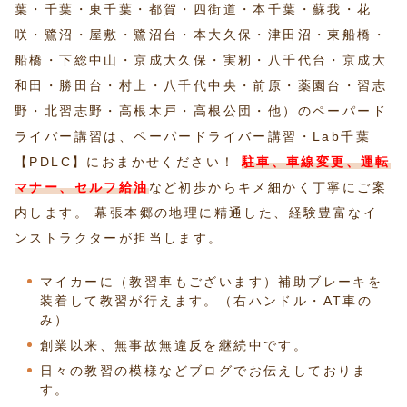
葉・千葉・東千葉・都賀・四街道・本千葉・蘇我・花
咲・鷺沼・屋敷・鷺沼台・本大久保・津田沼・東船橋・
船橋・下総中山・京成大久保・実籾・八千代台・京成大
和田・勝田台・村上・八千代中央・前原・薬園台・習志
野・北習志野・高根木戸・高根公団・他）のペーパード
ライバー講習は、ペーパードライバー講習・Lab千葉
【PDLC】におまかせください！
駐車、車線変更、運転
マナー、セルフ給油
など初歩からキメ細かく丁寧にご案
内します。 幕張本郷の地理に精通した、経験豊富なイ
ンストラクターが担当します。
マイカーに（教習車もございます）補助ブレーキを
装着して教習が行えます。（右ハンドル・AT車の
み）
創業以来、無事故無違反を継続中です。
日々の教習の模様などブログでお伝えしておりま
す。