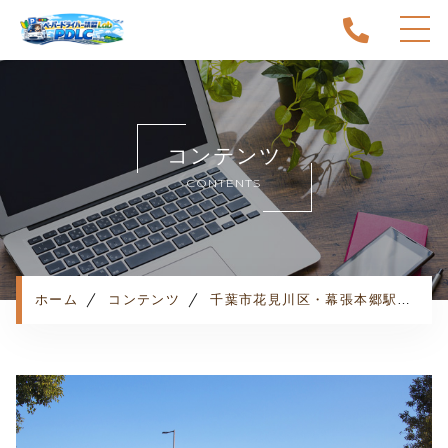
ホーム
当スクールについて
コンテンツ
キャンペーン
CONTENTS
料金表・コース
出張エリア
予約状況
ペーパー卒業への道
ホーム
コンテンツ
千葉市花見川区・幕張本郷駅でペーパードライバー講習をお探しならココ！
よくある質問
お知らせ
コンテンツ
利用規約