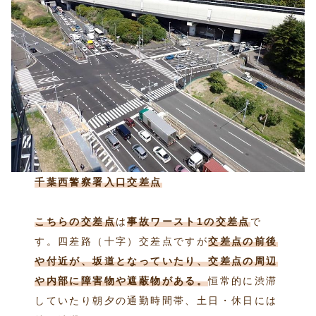
千葉西警察署入口交差点
こちらの交差点
は
事故ワースト1の交差点
で
す。四差路（十字）交差点ですが
交差点の前後
や付近が、坂道となっていたり、交差点の周辺
や内部に障害物や遮蔽物がある。
恒常的に渋滞
していたり朝夕の通勤時間帯、土日・休日には