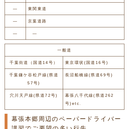
―
東関東道
―
京葉道路
―
―
一般道
千葉街道（国道14号）
東京環状(国道16号)
千葉鎌ケ谷松戸線(県道
長沼船橋線(県道69号)
57号)
穴川天戸線(県道72号)
幕張八千代線(県道262
号)etc.
幕張本郷周辺のペーパードライバー
講習でご要望の多い行先