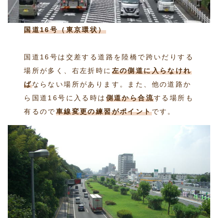
国道16号（東京環状）
国道16号は交差する道路を陸橋で跨いだりする
場所が多く、右左折時に
左の側道に入らなけれ
ば
ならない場所があります。また、他の道路か
ら国道16号に入る時は
側道から合流
する場所も
有るので
車線変更の練習がポイント
です。