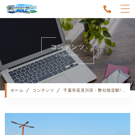
ホーム
当スクールについて
コンテンツ
キャンペーン
CONTENTS
料金表・コース
出張エリア
予約状況
ペーパー卒業への道
ホーム
コンテンツ
千葉市花見川区・弊社指定駅/幕張本郷駅・お客様の声
よくある質問
お知らせ
コンテンツ
利用規約