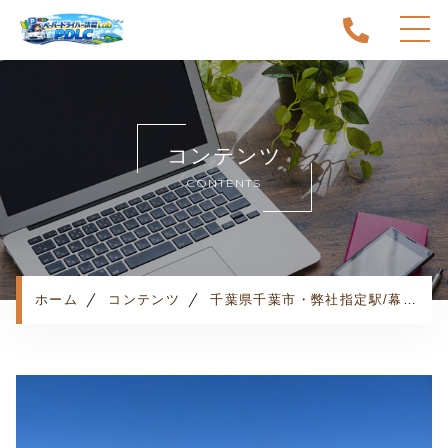
ホーム
当スクールについて
コンテンツ
キャンペーン
CONTENTS
料金表・コース
出張エリア
予約状況
ペーパー卒業への道
ホーム
コンテンツ
千葉県千葉市・弊社指定駅/幕張駅・お客様の声
よくある質問
お知らせ
コンテンツ
利用規約