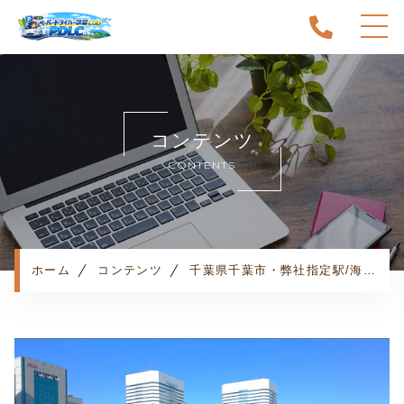
ホーム
当スクールについて
コンテンツ
キャンペーン
CONTENTS
料金表・コース
出張エリア
予約状況
ペーパー卒業への道
ホーム
コンテンツ
千葉県千葉市・弊社指定駅/海浜幕張駅・お客様の声
よくある質問
お知らせ
コンテンツ
利用規約