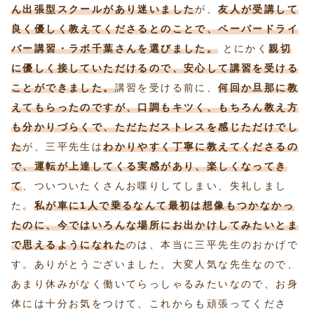
ん出張型スクールがあり迷いました
が、
友人が受講して
良く優しく教えてくださるとのことで、ペーパードライ
バー講習・ラボ千葉さんを選びました。
とにかく
親切
に優しく接していただけるので、安心して講習を受ける
ことができました。
講習を受ける前に、
何回か旦那に教
えてもらったのですが、口調もキツく、もちろん教え方
も分かりづらくで、ただただストレスを感じただけでし
た
が、三平先生は
わかりやすく丁寧に教えてくださるの
で、運転が上達してくる実感があり、楽しくなってき
て
、ついついたくさんお喋りしてしまい、失礼しまし
た。
私が車に1人で乗るなんて最初は想像もつかなかっ
たのに、今ではいろんな場所にお出かけしてみたいとま
で思えるようになれた
のは、本当に三平先生のおかげで
す。ありがとうございました。大変人気な先生なので、
あまり休みがなく働いてらっしゃるみたいなので、お身
体には十分お気をつけて、これからも頑張ってくださ