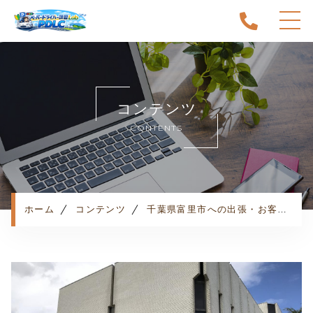
ホーム
当スクールについて
コンテンツ
キャンペーン
CONTENTS
料金表・コース
出張エリア
予約状況
ペーパー卒業への道
ホーム
コンテンツ
千葉県富里市への出張・お客様の声
よくある質問
お知らせ
コンテンツ
利用規約