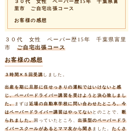
３０代 女性 ペーパー歴15年 千葉県富
里市 ご自宅出張コース
お客様の感想
３０代 女性 ペーパー歴15年 千葉県富里
市
ご自宅出張コース
お客様の感想
３時間✕５回受講
しました。
出産を期に旦那に任せっきりの運転ではいけないと感
じ、ペーパードライバー講習を受けようと決心致しまし
た。
まずは
近場の自動車学校に問い合わせたところ、今
はペーパードライバー講習はやってない
とのことで、
断
られました。
困っていたところ、
出張型のペーパードラ
イバースクールがあるとママ友から聞き
ました。
たくさ