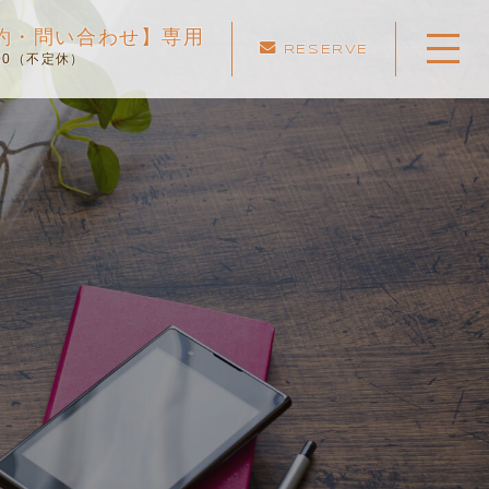
ご予約・問い合わせ】専用
RESERVE
:00（不定休）
ホーム
当スクールについて
キャンペーン
料金表・コース
出張エリア
予約状況
ペーパー卒業への道
よくある質問