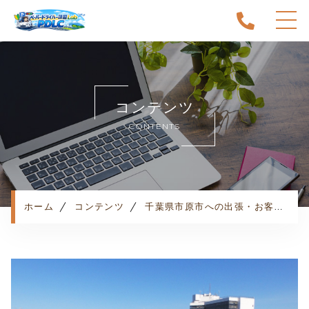
ホーム
当スクールについて
コンテンツ
キャンペーン
CONTENTS
料金表・コース
出張エリア
予約状況
ペーパー卒業への道
ホーム
コンテンツ
千葉県市原市への出張・お客様の声
よくある質問
お知らせ
コンテンツ
利用規約