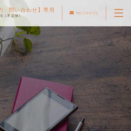
ご予約・問い合わせ】専用
RESERVE
:00（不定休）
ホーム
当スクールについて
キャンペーン
料金表・コース
出張エリア
予約状況
ペーパー卒業への道
よくある質問