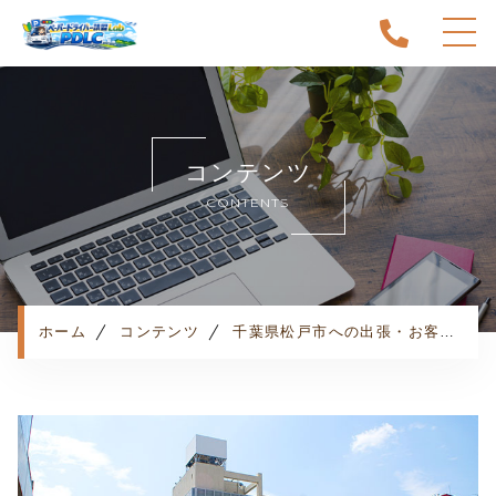
ホーム
当スクールについて
コンテンツ
キャンペーン
CONTENTS
料金表・コース
出張エリア
予約状況
ペーパー卒業への道
ホーム
コンテンツ
千葉県松戸市への出張・お客様の声
よくある質問
お知らせ
コンテンツ
利用規約