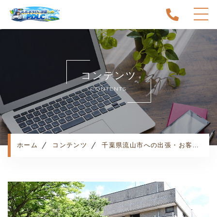
ホーム
当スクールについて
コンテンツ
キャンペーン
CONTENTS
料金表・コース
出張エリア
予約状況
ペーパー卒業への道
ホーム
コンテンツ
千葉県流山市への出張・お客様の声
よくある質問
お知らせ
コンテンツ
利用規約