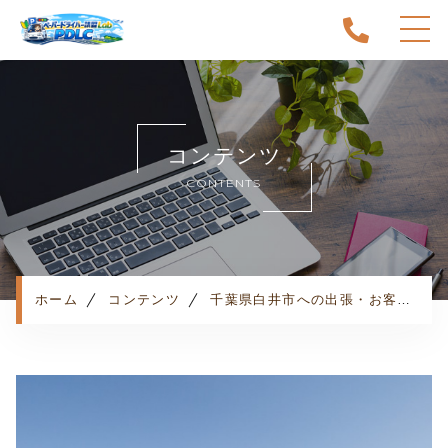
ホーム
当スクールについて
コンテンツ
キャンペーン
CONTENTS
料金表・コース
出張エリア
予約状況
ペーパー卒業への道
ホーム
コンテンツ
千葉県白井市への出張・お客様の声
よくある質問
お知らせ
コンテンツ
利用規約