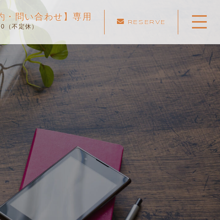
ご予約・問い合わせ】専用
RESERVE
:00（不定休）
ホーム
当スクールについて
キャンペーン
料金表・コース
出張エリア
予約状況
ペーパー卒業への道
よくある質問