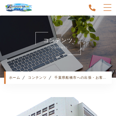
ホーム
当スクールについて
コンテンツ
キャンペーン
CONTENTS
料金表・コース
出張エリア
予約状況
ペーパー卒業への道
ホーム
コンテンツ
千葉県船橋市への出張・お客様の声
よくある質問
お知らせ
コンテンツ
利用規約