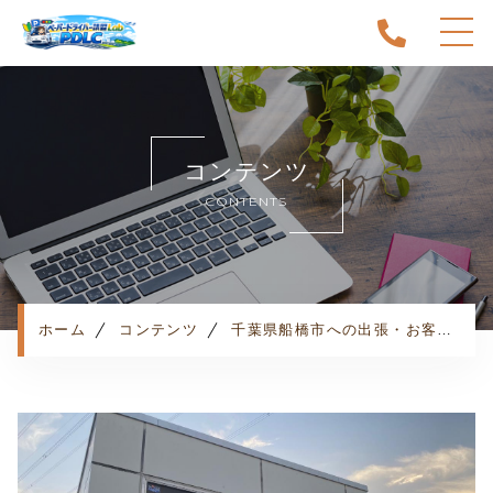
ホーム
当スクールについて
コンテンツ
キャンペーン
CONTENTS
料金表・コース
出張エリア
予約状況
ペーパー卒業への道
ホーム
コンテンツ
千葉県船橋市への出張・お客様の声
よくある質問
お知らせ
コンテンツ
利用規約