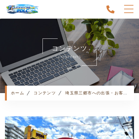
ホーム
当スクールについて
コンテンツ
キャンペーン
CONTENTS
料金表・コース
出張エリア
予約状況
ペーパー卒業への道
ホーム
コンテンツ
埼玉県三郷市への出張・お客様の声
よくある質問
お知らせ
コンテンツ
利用規約