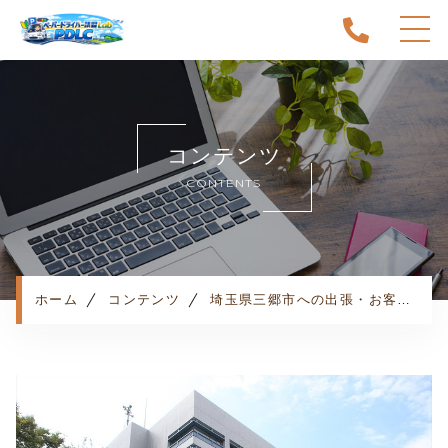
ホーム
当スクールについて
コンテンツ
キャンペーン
CONTENTS
料金表・コース
出張エリア
予約状況
ペーパー卒業への道
ホーム
コンテンツ
埼玉県三郷市への出張・お客様の声
よくある質問
お知らせ
コンテンツ
利用規約