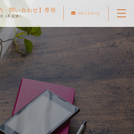
ご予約・問い合わせ】専用
RESERVE
:00（不定休）
ホーム
当スクールについて
キャンペーン
料金表・コース
出張エリア
予約状況
ペーパー卒業への道
よくある質問