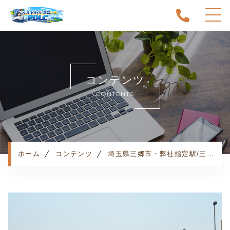
ホーム
当スクールについて
コンテンツ
キャンペーン
CONTENTS
料金表・コース
出張エリア
予約状況
ペーパー卒業への道
ホーム
コンテンツ
埼玉県三郷市・弊社指定駅/三郷中央駅・お客様の声
よくある質問
お知らせ
コンテンツ
利用規約