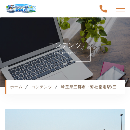
ホーム
当スクールについて
コンテンツ
キャンペーン
CONTENTS
料金表・コース
出張エリア
予約状況
ペーパー卒業への道
ホーム
コンテンツ
埼玉県三郷市・弊社指定駅/三郷中央駅・お客様の声
よくある質問
お知らせ
コンテンツ
利用規約