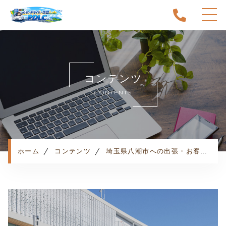
ホーム
当スクールについて
コンテンツ
キャンペーン
CONTENTS
料金表・コース
出張エリア
予約状況
ペーパー卒業への道
ホーム
コンテンツ
埼玉県八潮市への出張・お客様の声
よくある質問
お知らせ
コンテンツ
利用規約