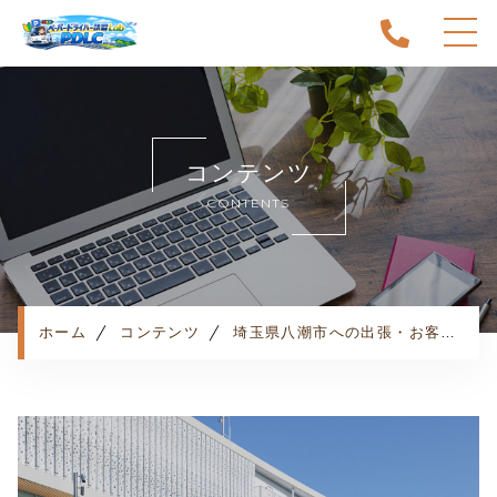
ホーム
当スクールについて
コンテンツ
キャンペーン
CONTENTS
料金表・コース
出張エリア
予約状況
ペーパー卒業への道
ホーム
コンテンツ
埼玉県八潮市への出張・お客様の声
よくある質問
お知らせ
コンテンツ
利用規約