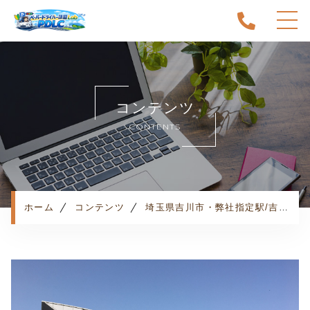
ホーム
当スクールについて
コンテンツ
キャンペーン
CONTENTS
料金表・コース
出張エリア
予約状況
ペーパー卒業への道
ホーム
コンテンツ
埼玉県吉川市・弊社指定駅/吉川美南駅・お客様の声
よくある質問
お知らせ
コンテンツ
利用規約