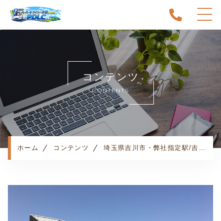
ホーム
当スクールについて
コンテンツ
キャンペーン
CONTENTS
料金表・コース
出張エリア
予約状況
ペーパー卒業への道
ホーム
コンテンツ
埼玉県吉川市・弊社指定駅/吉川美南駅・お客様の声
よくある質問
お知らせ
コンテンツ
利用規約