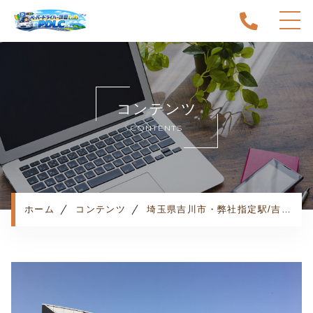
ホーム
当スクールについて
コンテンツ
キャンペーン
CONTENTS
料金表・コース
出張エリア
予約状況
ペーパー卒業への道
ホーム
コンテンツ
埼玉県吉川市・弊社指定駅/吉川美南駅・お客様の声
よくある質問
お知らせ
コンテンツ
利用規約