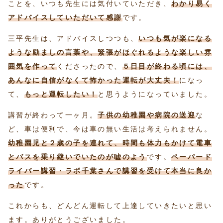
ことを、いつも先生には気付いていただき、
わかり易く
アドバイスしていただいて感謝
です。
三平先生は、アドバイスしつつも、
いつも気が楽になる
ような励ましの言葉や、緊張がほぐれるような楽しい雰
囲気を作って
くださったので、
５日目が終わる頃には、
あんなに自信がなくて怖かった運転が大丈夫！
になっ
て、
もっと運転したい！
と思うようになっていました。
講習が終わって一ヶ月。
子供の幼稚園や病院の送迎
な
ど、車は便利で、今は車の無い生活は考えられません。
幼稚園児と２歳の子を連れて、時間も体力もかけて電車
とバスを乗り継いでいたのが嘘のよう
です。
ペーパード
ライバー講習・ラボ千葉さんで講習を受けて本当に良か
った
です。
これからも、どんどん運転して上達していきたいと思い
ます。ありがとうございました。