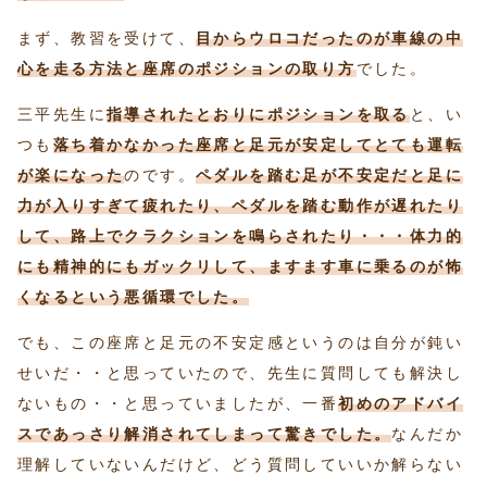
まず、教習を受けて、
目からウロコだったのが車線の中
心を走る方法と座席のポジションの取り方
でした。
三平先生に
指導されたとおりにポジションを取る
と、い
つも
落ち着かなかった座席と足元が安定してとても運転
が楽になった
のです。
ペダルを踏む足が不安定だと足に
力が入りすぎて疲れたり、ペダルを踏む動作が遅れたり
して、路上でクラクションを鳴らされたり・・・体力的
にも精神的にもガックリして、ますます車に乗るのが怖
くなるという悪循環でした。
でも、この座席と足元の不安定感というのは自分が鈍い
せいだ・・と思っていたので、先生に質問しても解決し
ないもの・・と思っていましたが、一番
初めのアドバイ
スであっさり解消されてしまって驚きでした。
なんだか
理解していないんだけど、どう質問していいか解らない