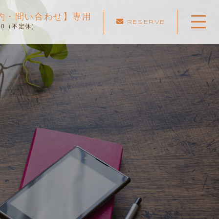
ご予約・問い合わせ】専用
RESERVE
:00（不定休）
ホーム
当スクールについて
キャンペーン
料金表・コース
出張エリア
予約状況
ペーパー卒業への道
よくある質問