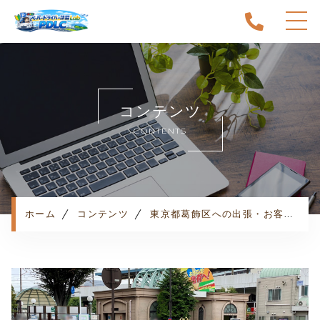
ホーム
当スクールについて
コンテンツ
キャンペーン
CONTENTS
料金表・コース
出張エリア
予約状況
ペーパー卒業への道
ホーム
コンテンツ
東京都葛飾区への出張・お客様の声
よくある質問
お知らせ
コンテンツ
利用規約