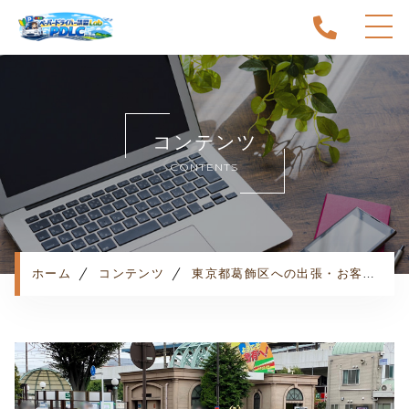
ホーム
当スクールについて
コンテンツ
キャンペーン
CONTENTS
料金表・コース
出張エリア
予約状況
ペーパー卒業への道
ホーム
コンテンツ
東京都葛飾区への出張・お客様の声
よくある質問
お知らせ
コンテンツ
利用規約