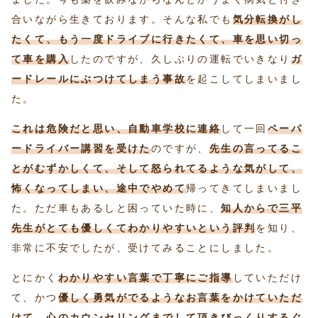
合いながら生きております。そんな私でも
気分転換がし
たくて、もう一度ドライブに行きたくて、車を思い切っ
て車を購入
したのですが、久しぶりの運転でいきなり
ガ
ードレールにぶつけてしまう事故
を起こしてしまいまし
た。
これは危険だと思い、自動車学校に連絡
して一回
ペーパ
ードライバー講習を受けた
のですが、
先生の言ってるこ
とがむずかしくて、そして怒られてるような気がして、
怖くなってしまい、途中でやめて
帰ってきてしまいまし
た。ただ車もあるしと困っていた時に、
知人からで三平
先生がとても優しくてわかりやすいという評判
を知り、
非常に不安でしたが、受けてみることにしました。
とにかく
わかりやすい言葉で丁寧にご指導
していただけ
て、かつ
優しく勇気がでるようなお言葉をかけていただ
けて、心のカウンセリングまでして頂きびっくりするぐ