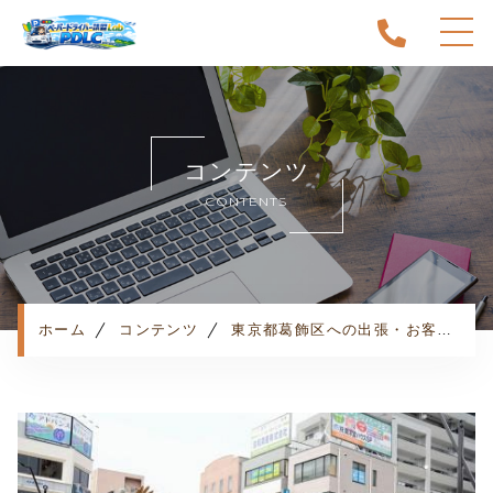
ホーム
当スクールについて
コンテンツ
キャンペーン
CONTENTS
料金表・コース
出張エリア
予約状況
ペーパー卒業への道
ホーム
コンテンツ
東京都葛飾区への出張・お客様の声
よくある質問
お知らせ
コンテンツ
利用規約