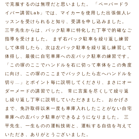
で克服するのは無理だと思いました。 「ペーパードラ
イバー講習Lab」では、マイカーを使用した出張個人レ
ッスンを受けられると知り、受講を申し込みました。
三平先生からは、バック駐車に特化した丁寧で的確なご
指導を受けました。 まず右バック駐車を繰り返し練習
して体得したら、次は左バック駐車を繰り返し練習して
体得し、最後に自宅車庫への左バック駐車の練習です。
「この塀のここでハンドルを右に切って車体をこの角度
に向け、この塀のここまでバックしたら左へハンドルを
切り…」とポイント毎に説明してくださり、まさにオー
ダーメードの講習でした。 常に言葉を尽くして繰り返
し繰り返し丁寧に説明していただきました。 おかげさ
まで、免許取得以来一度も車庫入れしたことがない自宅
車庫への左バック駐車ができるようになりました。 三
平先生、一生ものの運転技術と、運転する自信を与えて
いただき、ありがとうございました。