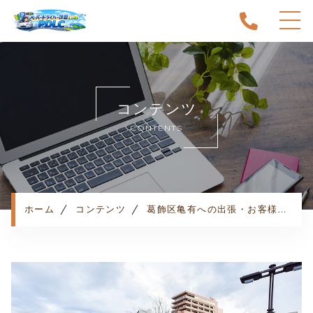
ホーム
当スクールについて
コンテンツ
キャンペーン
CONTENTS
料金表・コース
出張エリア
予約状況
ペーパー卒業への道
ホーム
コンテンツ
葛飾区亀有への出張・お客様の声
よくある質問
お知らせ
コンテンツ
利用規約