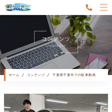
ホーム
当スクールについて
コンテンツ
キャンペーン
CONTENTS
料金表・コース
出張エリア
予約状況
ペーパー卒業への道
ホーム
コンテンツ
千葉県千葉市での駐車動画
よくある質問
お知らせ
コンテンツ
利用規約