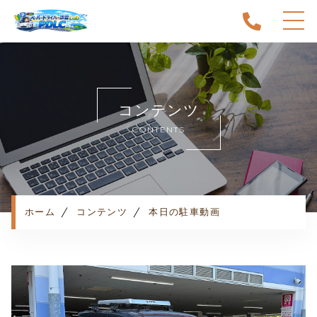
ホーム
当スクールについて
コンテンツ
キャンペーン
CONTENTS
料金表・コース
出張エリア
予約状況
ペーパー卒業への道
ホーム
コンテンツ
本日の駐車動画
よくある質問
お知らせ
コンテンツ
利用規約